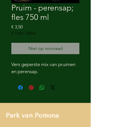
Pruim - perensap;
fles 750 ml
Prijs
€ 3,50
€ 3,50
/
750ml
€ 3,50
per
Niet op voorraad
750
Milliliters
Vers geperste mix van pruimen 
en perensap.
Park van Pomona