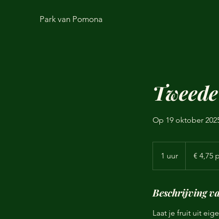
Park van Pomona
Tweede 
Op 19 oktober 2025
€
4,75
1 uur
1
€ 4,75 
per
pak
u
u
Beschrijving va
Laat je fruit uit e