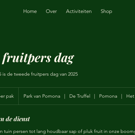
Home
Over
Activiteiten
Shop
fruitpers dag
 is de tweede fruitpers dag van 2025
per pak
Park van Pomona
|
De Truffel
|
Pomona
|
Het
n de dienst
igen tuin persen tot lang houdbaar sap of pluk fruit in onze boom