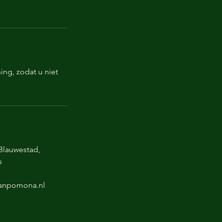
ng, zodat u niet
Blauwestad,
s
vanpomona.nl