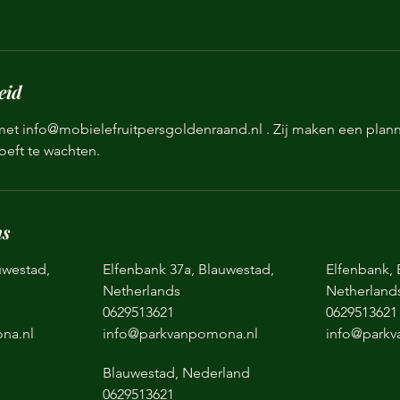
eid
t info@mobielefruitpersgoldenraand.nl . Zij maken een planni
oeft te wachten.
ns
uwestad,
Elfenbank 37a, Blauwestad,
Elfenbank, 
Netherlands
Netherland
0629513621
0629513621
na.nl
info@parkvanpomona.nl
info@park
Blauwestad, Nederland
0629513621